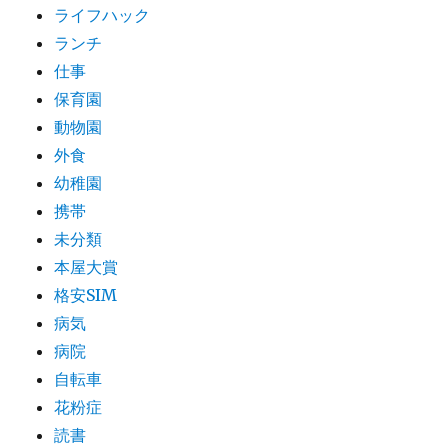
ライフハック
ランチ
仕事
保育園
動物園
外食
幼稚園
携帯
未分類
本屋大賞
格安SIM
病気
病院
自転車
花粉症
読書