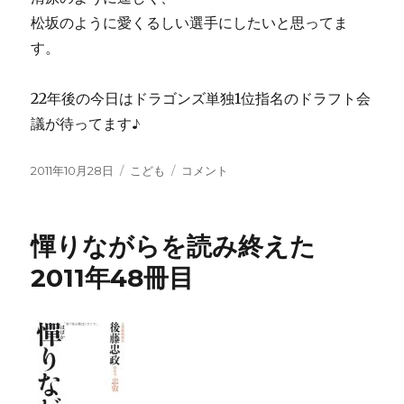
松坂のように愛くるしい選手にしたいと思ってま
す。
22年後の今日はドラゴンズ単独1位指名のドラフト会
議が待ってます♪
投
カ
二
2011年10月28日
こども
コメント
稿
テ
人
日:
ゴ
目
リ
が
憚りながらを読み終えた
ー
誕
生
2011年48冊目
に