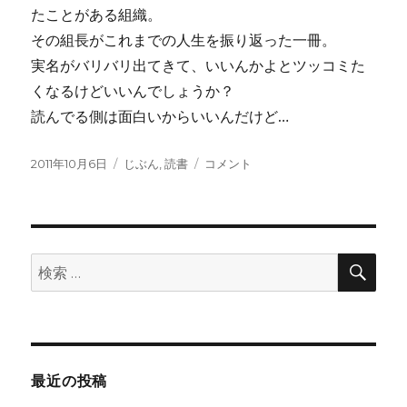
たことがある組織。
その組長がこれまでの人生を振り返った一冊。
実名がバリバリ出てきて、いいんかよとツッコミた
くなるけどいいんでしょうか？
読んでる側は面白いからいいんだけど…
投
カ
憚
2011年10月6日
じぶん
,
読書
コメント
稿
テ
り
日:
ゴ
な
リ
が
ー
ら
を
検
検
索
読
索:
み
終
え
た
2011
最近の投稿
年