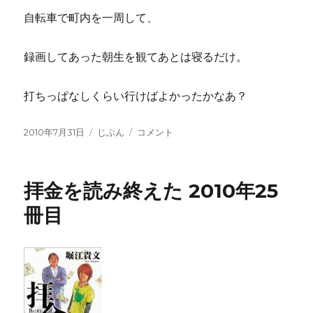
自転車で町内を一周して、
録画してあった朝生を観てあとは寝るだけ。
打ちっぱなしくらい行けばよかったかなあ？
投
カ
久
2010年7月31日
じぶん
コメント
稿
テ
し
日:
ゴ
ぶ
リ
り
拝金を読み終えた 2010年25
ー
の
ひ
冊目
と
り
に