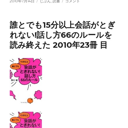
投
カ
弾
2010年7月14日
じぶん
,
読書
コメント
稿
テ
言
日:
ゴ
を
リ
読
誰とでも15分以上会話がとぎ
ー
み
終
れない!話し方66のルールを
え
読み終えた 2010年23冊 目
た
2010
年
24
冊
目
に