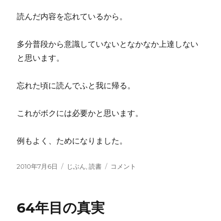
読んだ内容を忘れているから。
多分普段から意識していないとなかなか上達しない
と思います。
忘れた頃に読んでふと我に帰る。
これがボクには必要かと思います。
例もよく、ためになりました。
投
カ
誰
2010年7月6日
じぶん
,
読書
コメント
稿
テ
と
日:
ゴ
で
リ
も
64年目の真実
ー
15
分