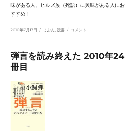
味がある人、ヒルズ族（死語）に興味がある人にお
すすめ！
投
カ
拝
2010年7月17日
じぶん
,
読書
コメント
稿
テ
金
日:
ゴ
を
リ
読
弾言を読み終えた 2010年24
ー
み
終
冊目
え
た
2010
年
25
冊
目
に